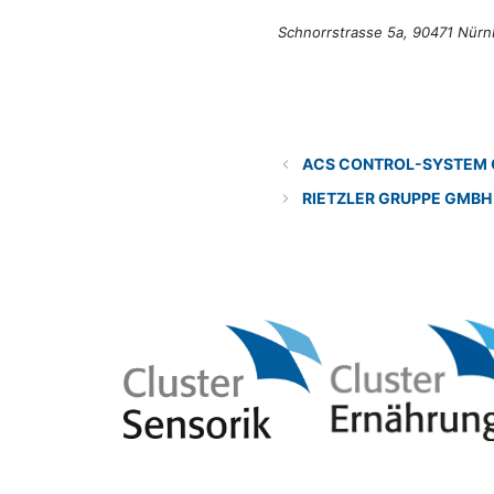
Schnorrstrasse 5a, 90471 Nürn
Categories
Lösungsanbieter
ACS CONTROL-SYSTEM
RIETZLER GRUPPE GMBH