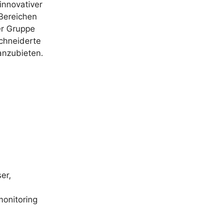
innovativer
Bereichen
er Gruppe
chneiderte
anzubieten.
er,
onitoring