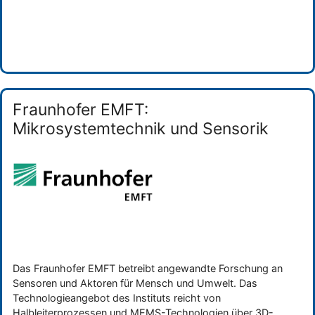
Categories
Forschungseinrichtung
Fraunhofer EMFT:
Mikrosystemtechnik und Sensorik
Das Fraunhofer EMFT betreibt angewandte Forschung an
Sensoren und Aktoren für Mensch und Umwelt. Das
Technologieangebot des Instituts reicht von
Halbleiterprozessen und MEMS-Technologien über 3D-