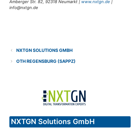
Amberger Str. 82, 92318 Neumarkt |
www.nxtgn.de
|
info@nxtgn.de
Categories
Solution provider
NXTGN SOLUTIONS GMBH
OTH REGENSBURG (SAPPZ)
NXTGN Solutions GmbH