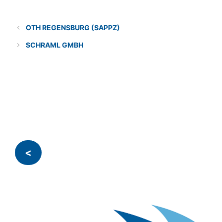
Categories
Lösungsanbieter
OTH REGENSBURG (SAPPZ)
SCHRAML GMBH
<