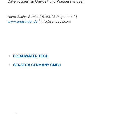
Datenlogger für Umwelt und Wasseranalysen
Hans-Sachs-Straße 26, 93128 Regenstauf |
www.greisinger.de
|
info@senseca.com
Categories
Lösungsanbieter
FRESHWATER.TECH
SENSECA GERMANY GMBH